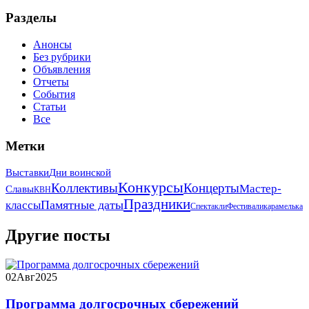
Разделы
Анонсы
Без рубрики
Объявления
Отчеты
События
Статьи
Все
Метки
Выставки
Дни воинской
Конкурсы
Коллективы
Концерты
Мастер-
Славы
КВН
Праздники
Памятные даты
классы
Спектакли
Фестивали
карамелька
Другие посты
02
Авг
2025
Программа долгосрочных сбережений