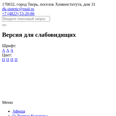
170032, город Тверь, поселок Химинститута, дом 31
dk-sintetic@mail.ru
+7 (4822) 53-20-86
Версия для слабовидящих
Шрифт:
А
А
А
Цвет:
Ц
Ц
Ц
Ц
Меню
Афиша
О Дворце Культуры