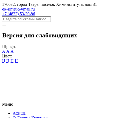
170032, город Тверь, поселок Химинститута, дом 31
dk-sintetic@mail.ru
+7 (4822) 53-20-86
Версия для слабовидящих
Шрифт:
А
А
А
Цвет:
Ц
Ц
Ц
Ц
Меню
Афиша
О Дворце Культуры