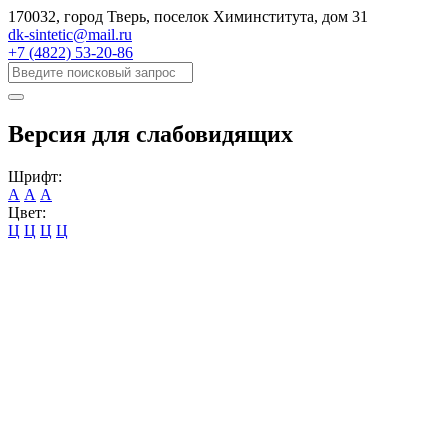
170032, город Тверь, поселок Химинститута, дом 31
dk-sintetic@mail.ru
+7 (4822) 53-20-86
Версия для слабовидящих
Шрифт:
А
А
А
Цвет:
Ц
Ц
Ц
Ц