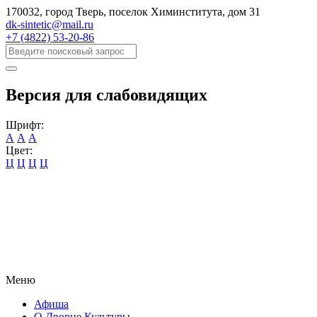
170032, город Тверь, поселок Химинститута, дом 31
dk-sintetic@mail.ru
+7 (4822) 53-20-86
Версия для слабовидящих
Шрифт:
А
А
А
Цвет:
Ц
Ц
Ц
Ц
Меню
Афиша
О Дворце Культуры