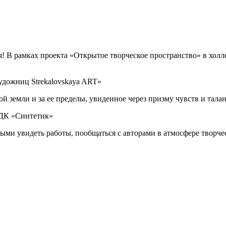
! В рамках проекта «Открытое творческое пространство» в холле
удожниц Strekalovskaya ART»
 земли и за ее пределы, увиденное через призму чувств и талан
е ДК «Синтетик»
ми увидеть работы, пообщаться с авторами в атмосфере творчес