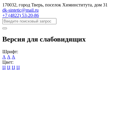
170032, город Тверь, поселок Химинститута, дом 31
dk-sintetic@mail.ru
+7 (4822) 53-20-86
Версия для слабовидящих
Шрифт:
А
А
А
Цвет:
Ц
Ц
Ц
Ц