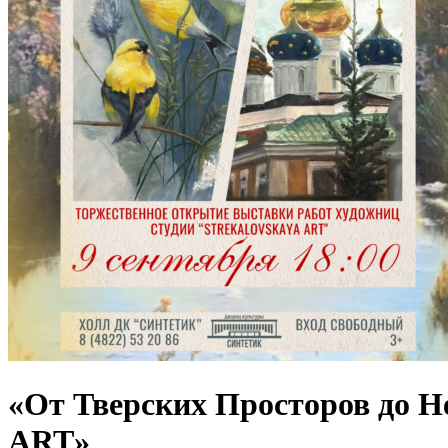
«От Тверских Просторов до Н
ART»