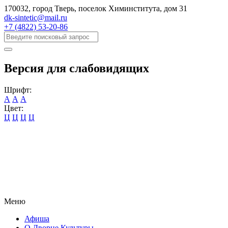
170032, город Тверь, поселок Химинститута, дом 31
dk-sintetic@mail.ru
+7 (4822) 53-20-86
Версия для слабовидящих
Шрифт:
А
А
А
Цвет:
Ц
Ц
Ц
Ц
Меню
Афиша
О Дворце Культуры