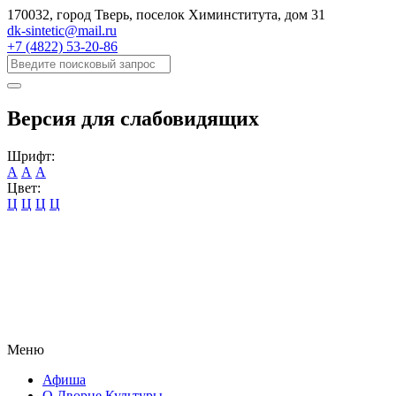
170032, город Тверь, поселок Химинститута, дом 31
dk-sintetic@mail.ru
+7 (4822) 53-20-86
Версия для слабовидящих
Шрифт:
А
А
А
Цвет:
Ц
Ц
Ц
Ц
Меню
Афиша
О Дворце Культуры