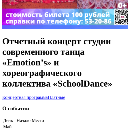
Отчетный концерт студии
современного танца
«Emotion’s» и
хореографического
коллектива «SchoolDance»
Концертная программа
Платные
О событии
День
Начало
Место
Май