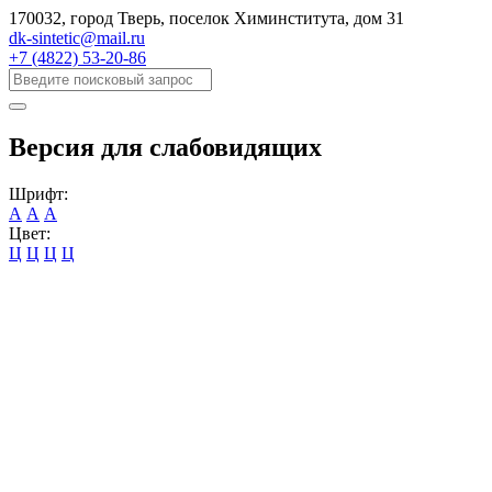
170032, город Тверь, поселок Химинститута, дом 31
dk-sintetic@mail.ru
+7 (4822) 53-20-86
Версия для слабовидящих
Шрифт:
А
А
А
Цвет:
Ц
Ц
Ц
Ц