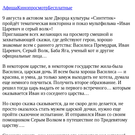
Афиша
Кинопросмотр
Бесплатные
9 августа в актовом зале Дворца культуры «Синтетик»
пройдёт тематическая викторина и показ мультфильма «Иван
Царевич и серый волк»!
Приглашаем всех желающих на просмотр смешной и
захватывающей сказки, где действуют герои, хорошо
знакомые всем с раннего детства: Василиса Премудрая, Иван
Царевич, Серый Волк, Баба Яга, ученый кот и другие
официальные лица…
В некотором царстве, в некотором государстве жила-была
Василиса, царская дочь. И всем была хороша Василиса — и
красива, и умна, да только замуж выходить не хотела, думала
еще немного поучиться. Получить второе образование. И
решил тогда царь выдать ее за первого встречного… которым
оказывается Иван из соседнего царства…
Но скоро сказка сказывается, да не скоро дело делается, не
просто оказалось стать мужем царской дочки, нужно еще
пройти сказочное испытание. И отправился Иван со своим
помощником Серым Волком в путешествие по Тридевятому
царству….