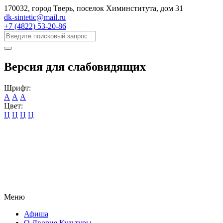
170032, город Тверь, поселок Химинститута, дом 31
dk-sintetic@mail.ru
+7 (4822) 53-20-86
Версия для слабовидящих
Шрифт:
А
А
А
Цвет:
Ц
Ц
Ц
Ц
Меню
Афиша
О Дворце Культуры