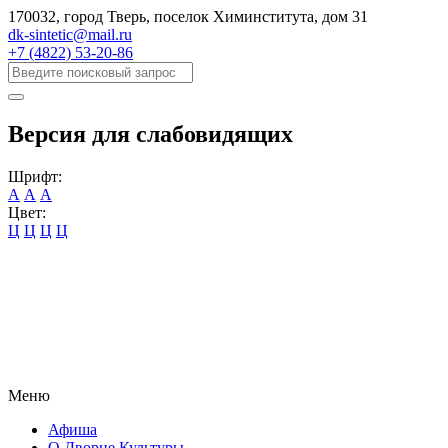
170032, город Тверь, поселок Химинститута, дом 31
dk-sintetic@mail.ru
+7 (4822) 53-20-86
Версия для слабовидящих
Шрифт:
А
А
А
Цвет:
Ц
Ц
Ц
Ц
Меню
Афиша
О Дворце Культуры