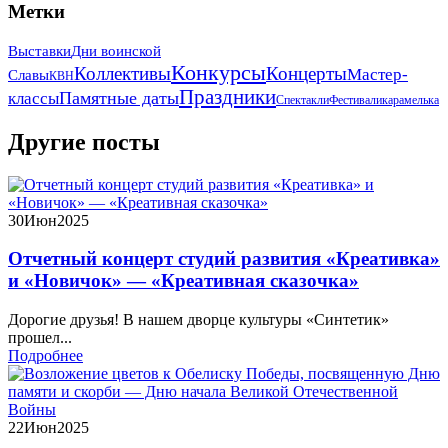
Метки
Выставки
Дни воинской
Конкурсы
Коллективы
Концерты
Мастер-
Славы
КВН
Праздники
Памятные даты
классы
Спектакли
Фестивали
карамелька
Другие посты
30
Июн
2025
Отчетный концерт студий развития «Креативка»
и «Новичок» — «Креативная сказочка»
Дорогие друзья! В нашем дворце культуры «Синтетик»
прошел...
Подробнее
22
Июн
2025