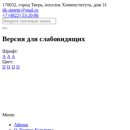
170032, город Тверь, поселок Химинститута, дом 31
dk-sintetic@mail.ru
+7 (4822) 53-20-86
Версия для слабовидящих
Шрифт:
А
А
А
Цвет:
Ц
Ц
Ц
Ц
Меню
Афиша
О Дворце Культуры