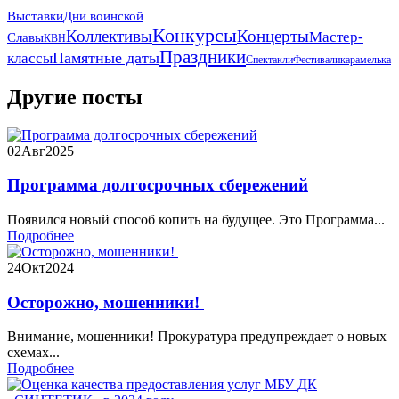
Выставки
Дни воинской
Конкурсы
Коллективы
Концерты
Мастер-
Славы
КВН
Праздники
Памятные даты
классы
Спектакли
Фестивали
карамелька
Другие посты
02
Авг
2025
Программа долгосрочных сбережений
Появился новый способ копить на будущее. Это Программа...
Подробнее
24
Окт
2024
Осторожно, мошенники!
Внимание, мошенники! Прокуратура предупреждает о новых
схемах...
Подробнее