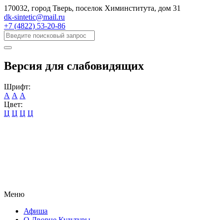
170032, город Тверь, поселок Химинститута, дом 31
dk-sintetic@mail.ru
+7 (4822) 53-20-86
Версия для слабовидящих
Шрифт:
А
А
А
Цвет:
Ц
Ц
Ц
Ц
Меню
Афиша
О Дворце Культуры