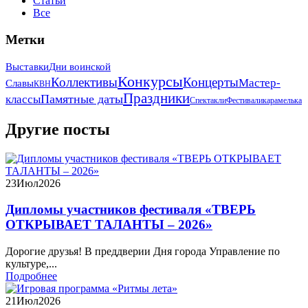
Статьи
Все
Метки
Выставки
Дни воинской
Конкурсы
Коллективы
Концерты
Мастер-
Славы
КВН
Праздники
Памятные даты
классы
Спектакли
Фестивали
карамелька
Другие посты
23
Июл
2026
Дипломы участников фестиваля «ТВЕРЬ
ОТКРЫВАЕТ ТАЛАНТЫ – 2026»
Дорогие друзья! В преддверии Дня города Управление по
культуре,...
Подробнее
21
Июл
2026