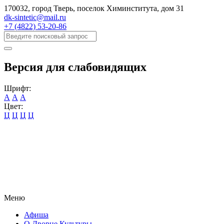
170032, город Тверь, поселок Химинститута, дом 31
dk-sintetic@mail.ru
+7 (4822) 53-20-86
Версия для слабовидящих
Шрифт:
А
А
А
Цвет:
Ц
Ц
Ц
Ц
Меню
Афиша
О Дворце Культуры