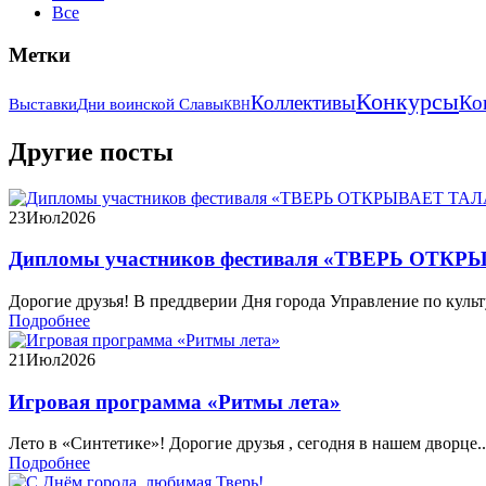
Все
Метки
Конкурсы
Коллективы
Ко
Выставки
Дни воинской Славы
КВН
Другие посты
23
Июл
2026
Дипломы участников фестиваля «ТВЕРЬ ОТКР
Дорогие друзья! В преддверии Дня города Управление по культу
Подробнее
21
Июл
2026
Игровая программа «Ритмы лета»
Лето в «Синтетике»! Дорогие друзья , сегодня в нашем дворце..
Подробнее