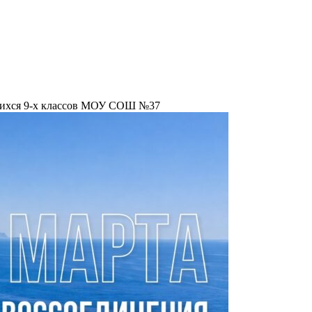
щихся 9-х классов МОУ СОШ №37