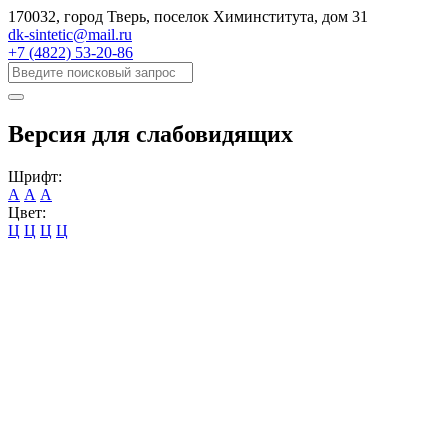
170032, город Тверь, поселок Химинститута, дом 31
dk-sintetic@mail.ru
+7 (4822) 53-20-86
Версия для слабовидящих
Шрифт:
А
А
А
Цвет:
Ц
Ц
Ц
Ц