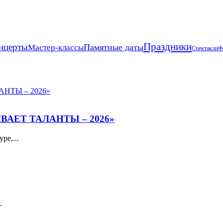
Праздники
нцерты
Памятные даты
Мастер-классы
Спектакли
Ф
ЫВАЕТ ТАЛАНТЫ – 2026»
ре,...
.