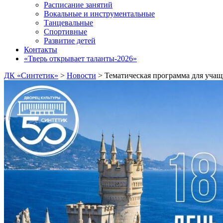
Расписание занятий
Вокальные и инструментальные
Танцевальные
Спортивные
Развитие детей
Контакты
«Тверь открывает таланты-2026»
ДК «Синтетик»
>
Новости
>
Тематическая программа для уча