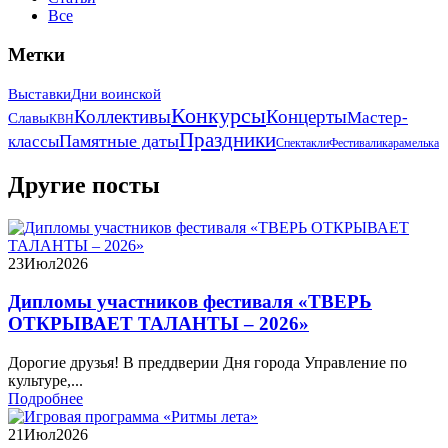
Все
Метки
Выставки
Дни воинской
Конкурсы
Коллективы
Концерты
Мастер-
Славы
КВН
Праздники
Памятные даты
классы
Спектакли
Фестивали
карамелька
Другие посты
23
Июл
2026
Дипломы участников фестиваля «ТВЕРЬ
ОТКРЫВАЕТ ТАЛАНТЫ – 2026»
Дорогие друзья! В преддверии Дня города Управление по
культуре,...
Подробнее
21
Июл
2026