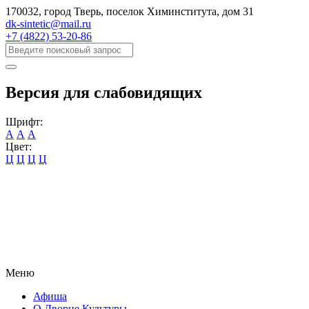
170032, город Тверь, поселок Химинститута, дом 31
dk-sintetic@mail.ru
+7 (4822) 53-20-86
Версия для слабовидящих
Шрифт:
А
А
А
Цвет:
Ц
Ц
Ц
Ц
Меню
Афиша
О Дворце Культуры