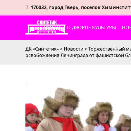
170032, город Тверь, поселок Химинстит
АФИША
О ДВОРЦЕ КУЛЬТУРЫ
НО
ДК «Синтетик»
>
Новости
>
Торжественный ми
освобождения Ленинграда от фашистской б