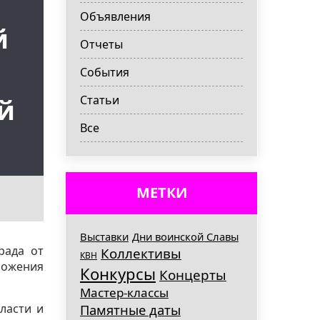
Объявления
й
Отчеты
События
Статьи
й
Все
МЕТКИ
Выставки
Дни воинской Славы
рада от
Коллективы
КВН
ложения
Конкурсы
Концерты
Мастер-классы
ласти и
Памятные даты