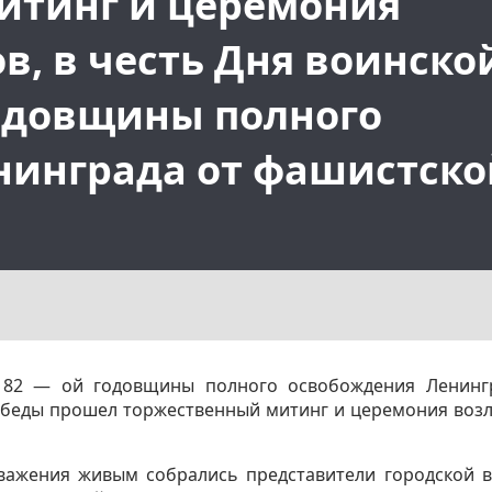
итинг и церемония
в, в честь Дня воинско
годовщины полного
нинграда от фашистско
– 82 — ой годовщины полного освобождения Ленинг
Победы прошел торжественный митинг и церемония воз
важения живым собрались представители городской в