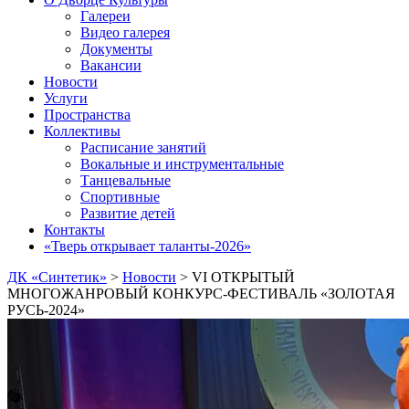
Галереи
Видео галерея
Документы
Вакансии
Новости
Услуги
Пространства
Коллективы
Расписание занятий
Вокальные и инструментальные
Танцевальные
Спортивные
Развитие детей
Контакты
«Тверь открывает таланты-2026»
ДК «Синтетик»
>
Новости
>
VI ОТКРЫТЫЙ
МНОГОЖАНРОВЫЙ КОНКУРС-ФЕСТИВАЛЬ «ЗОЛОТАЯ
РУСЬ-2024»