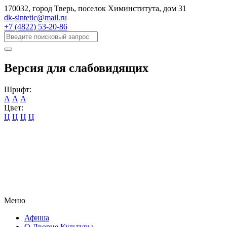
170032, город Тверь, поселок Химинститута, дом 31
dk-sintetic@mail.ru
+7 (4822) 53-20-86
Версия для слабовидящих
Шрифт:
А
А
А
Цвет:
Ц
Ц
Ц
Ц
Меню
Афиша
О Дворце Культуры