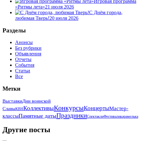
Игровая программа
«Ритмы лета»
21 июля 2026
С Днём города,
любимая Тверь!
20 июля 2026
Разделы
Анонсы
Без рубрики
Объявления
Отчеты
События
Статьи
Все
Метки
Выставки
Дни воинской
Конкурсы
Коллективы
Концерты
Мастер-
Славы
КВН
Праздники
Памятные даты
классы
Спектакли
Фестивали
карамелька
Другие посты