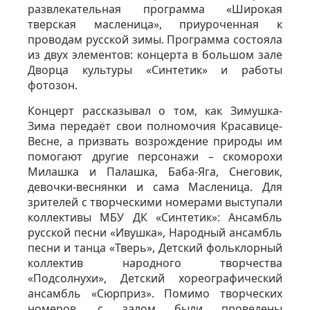
развлекательная программа «Широкая
тверская масленица», приуроченная к
проводам русской зимы. Программа состояла
из двух элементов: концерта в большом зале
Дворца культуры «Синтетик» и работы
фотозон.
Концерт рассказывал о том, как Зимушка-
Зима передаёт свои полномочия Красавице-
Весне, а призвать возрождение природы им
помогают другие персонажи – скоморохи
Милашка и Палашка, Баба-Яга, Снеговик,
девочки-веснянки и сама Масленица. Для
зрителей с творческими номерами выступали
коллективы МБУ ДК «Синтетик»: Ансамбль
русской песни «Ивушка», Народный ансамбль
песни и танца «Тверь», Детский фольклорный
коллектив народного творчества
«Подсолнухи», Детский хореографический
ансамбль «Сюрприз». Помимо творческих
номеров, с залом были проведены