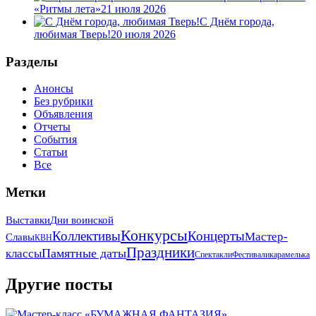
«Ритмы лета»
21 июля 2026
С Днём города,
любимая Тверь!
20 июля 2026
Разделы
Анонсы
Без рубрики
Объявления
Отчеты
События
Статьи
Все
Метки
Выставки
Дни воинской
Конкурсы
Коллективы
Концерты
Мастер-
Славы
КВН
Праздники
Памятные даты
классы
Спектакли
Фестивали
карамелька
Другие посты