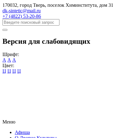
170032, город Тверь, поселок Химинститута, дом 31
dk-sintetic@mail.ru
+7 (4822) 53-20-86
Версия для слабовидящих
Шрифт:
А
А
А
Цвет:
Ц
Ц
Ц
Ц
Меню
Афиша
О Дворце Культуры